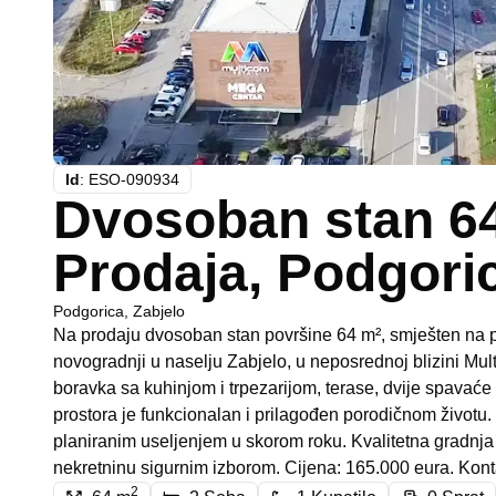
Id
:
ESO-090934
Dvosoban stan 6
Prodaja, Podgori
Podgorica
,
Zabjelo
Na prodaju dvosoban stan površine 64 m², smješten na 
novogradnji u naselju Zabjelo, u neposrednoj blizini Mu
boravka sa kuhinjom i trpezarijom, terase, dvije spavaće
prostora je funkcionalan i prilagođen porodičnom životu. 
planiranim useljenjem u skorom roku. Kvalitetna gradnja i
nekretninu sigurnim izborom. Cijena: 165.000 eura. Kon
2