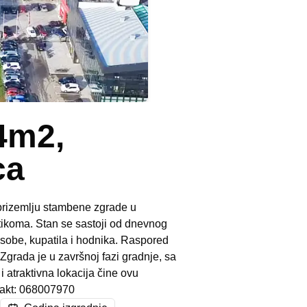
4m2,
ca
prizemlju stambene zgrade u
ltikoma. Stan se sastoji od dnevnog
 sobe, kupatila i hodnika. Raspored
Zgrada je u završnoj fazi gradnje, sa
 atraktivna lokacija čine ovu
takt: 068007970