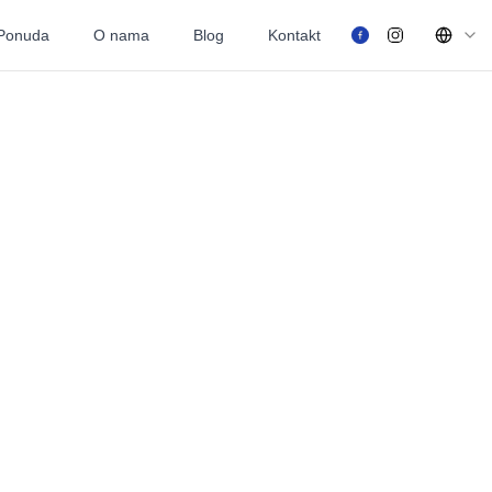
Ponuda
O nama
Blog
Kontakt
Langua
Facebook
Instagram
Ponuda
O nama
Blog
Kontakt