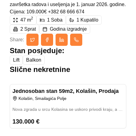
završetka radova i useljenja je 1. januar 2026. godine.
Cijena: 109.000€ +382 68 666 674
2
47
m
1
Soba
1
Kupatilo
2
Sprat
Godina izgradnje
Share:
Stan posjeduje:
Lift
Balkon
Slične nekretnine
ID:
568
Previous slide
Next slide
Jednosoban stan 59m2, Kolašin, Prodaja
Prodaja u izgradnji
59.00
m²
Kolašin, Smailagića Polje
Nova zgrada u srcu Kolasina se uskoro privodi kraju, a mi
vam predstavljamo jednosoban stan, trostrano orjentisan
130.000 €
i smješten na poslednjem spratu (V) ove moderne
zgrade. Stan je površine 59 kvadrata, odiše toplinom i
ID:
SYB-082649
šarmom zahvaljujući prelijepo iskorišćenim kosinama,