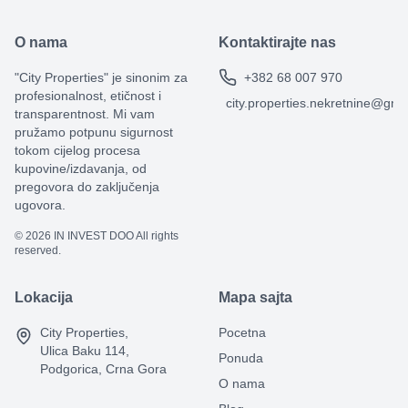
O nama
Kontaktirajte nas
"City Properties" je sinonim za
+382 68 007 970
profesionalnost, etičnost i
city.properties.nekretnine@gma
transparentnost. Mi vam
pružamo potpunu sigurnost
tokom cijelog procesa
kupovine/izdavanja, od
pregovora do zaključenja
ugovora.
©
2026
IN INVEST DOO All rights
reserved.
Lokacija
Mapa sajta
City Properties,
Pocetna
Ulica Baku 114,
Ponuda
Podgorica, Crna Gora
O nama