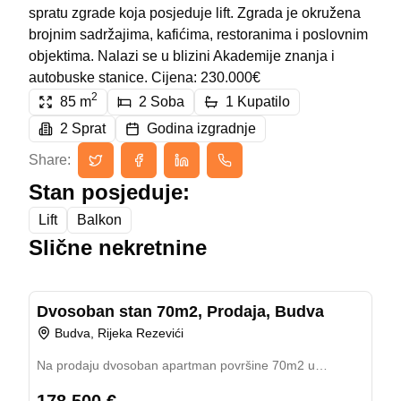
spratu zgrade koja posjeduje lift. Zgrada je okružena
brojnim sadržajima, kafićima, restoranima i poslovnim
objektima. Nalazi se u blizini Akademije znanja i
autobuske stanice. Cijena: 230.000€
2
85
m
2
Soba
1
Kupatilo
2
Sprat
Godina izgradnje
Share:
Stan posjeduje:
Lift
Balkon
Slične nekretnine
ID:
I3Y-729349
Previous slide
Next slide
Dvosoban stan 70m2, Prodaja, Budva
Prodaja
70.00
m²
Budva, Rijeka Rezevići
Na prodaju dvosoban apartman površine 70m2 u
novosagrađenom stambenom objektu u Reževićima, na