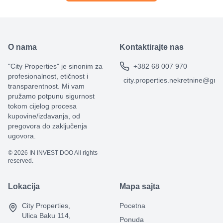
O nama
Kontaktirajte nas
"City Properties" je sinonim za
+382 68 007 970
profesionalnost, etičnost i
city.properties.nekretnine@gma
transparentnost. Mi vam
pružamo potpunu sigurnost
tokom cijelog procesa
kupovine/izdavanja, od
pregovora do zaključenja
ugovora.
©
2026
IN INVEST DOO All rights
reserved.
Lokacija
Mapa sajta
City Properties,
Pocetna
Ulica Baku 114,
Ponuda